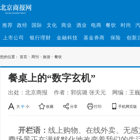
推荐
政经
国际
文化
商业
酒业
电商
餐饮
时尚
上市公司
银行理财
金融科技
基金券商
保险
创新
您的位置：
首页
>
周刊
>
旅游
>
餐饮
餐桌上的“数字玄机”
出处：北京商报
作者：郭缤璐 张天元
网编：王
大
中
小
收藏
分享
打印
手机网页版
开栏语：
线上购物、在线外卖、无感
费场景正在潜移默化地改变着我们的生