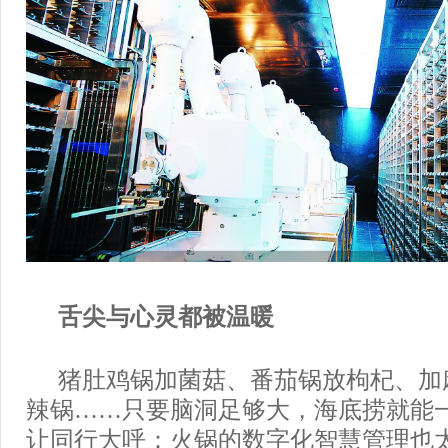
舌尖与心灵都被温暖
猪肚鸡锅加菌菇、番茄锅放枸杞、加
辣锅……只要脑洞足够大，海底捞就能
让同行大呼：火锅的数字化智慧管理也