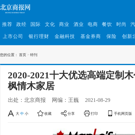
推荐
政经
国际
文化
商业
酒业
电商
餐饮
时尚
上市公司
银行理财
金融科技
基金券商
保险
创新
您的位置：
首页
>
特刊
2020-2021十大优选高端定制
枫情木家居
出处：北京商报
网编：王巍
2021-08-29
大
中
小
收藏
分享
打印
手机网页版