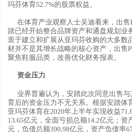
玛芬体育52.7%的股票权益。
在体育产业观察人士吴迪看来，出售Pr
踏已经开始整合品牌资产和通盘规划业
衷于建立和扩展从亚玛芬收购的大多数
材并不是其增长战略的核心资产，出售Pr
聚焦鞋服品类，改善优化财务报表。
资金压力
业界普遍认为，安踏此次同意出售与
育后的资金压力不无关系。根据安踏体
亚玛芬体育在2020年上半年实现收益71.
13.65亿元，全面亏损总额14.2亿元；资产
元，负债总额390.98亿元，资产负债率67