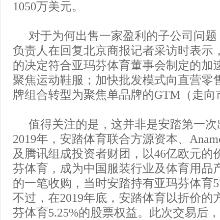
1050万美元。
对于为何出售一家盈利的子公司问题
负责人在回复北京商报记者采访时表示，出
的决定符合亚玛芬体育董事会制定的加
聚焦运动鞋服；加快批发模式向直营零
牌组合转型为聚焦单品牌的GTM（走向
值得关注的是，这并非是安踏第一次
2019年，安踏体育联合方源资本、Anamered 
及腾讯组成投资者财团，以46亿欧元的
芬体育，成为中国服装行业及体育用品
的一笔收购，当时安踏持有亚玛芬体育57
不过，在2019年底，安踏体育以折价的
芬体育5.25%的股票权益。此次交易后