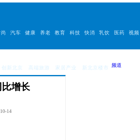
时尚
汽车
健康
养老
教育
科技
快消
乳饮
医药
视频
频道
创新北京
高端旅游
家居产业
新北京楼市
同比增长
10-14