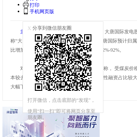
打印
手机网页版
分享到微信朋友圈
X
北京商报
讯（记者 李振兴）10月14日，大唐国际发
称“大唐国际”）发布公告称，前三季度，大唐国际预计归
比增加约10.6亿-13.55亿元，同比增加加约72%-92%。
对于净利润的增长，大唐国际在公告中称， 受煤炭价
本较去年同期大幅下降。大唐国际本期权益性融资占比较
大幅下降。
打开微信，点击底部的“发现”，
使用“扫一扫”即可将网页分享至
朋友圈。