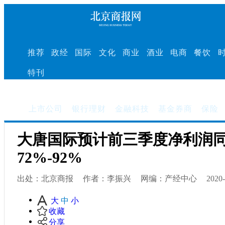
推荐
政经
国际
文化
商业
酒业
电商
餐饮
特刊
上市公司
银行理财
金融科技
基金券商
保险
大唐国际预计前三季度净利润
72%-92%
出处：北京商报
作者：李振兴
网编：产经中心
2020-
大
中
小
收藏
分享