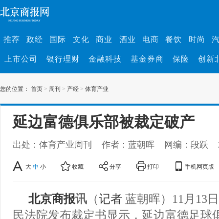
推荐
政经
国际
文化
商业
酒业
电商
餐饮
时尚
上市公司
银行理财
金融科技
基金券商
保险
创新
您的位置：
首页
>
周刊
>
产经
>
体育产业
延边富德俱乐部被裁定破产
出处：体育产业周刊
作者：蓝朝晖
网编：段跃
大
中
小
收藏
分享
打印
手机网页版
北京商报
讯
（
记者
蓝朝晖）11月13
民法院发布裁定书显示，延边富德足球