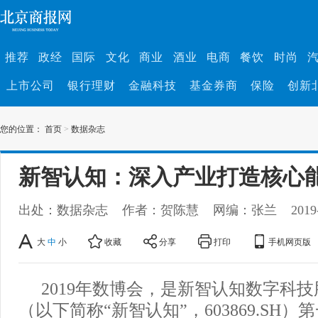
推荐
政经
国际
文化
商业
酒业
电商
餐饮
时尚
上市公司
银行理财
金融科技
基金券商
保险
创新
您的位置：
首页
>
数据杂志
新智认知：深入产业打造核心
出处：数据杂志
作者：贺陈慧
网编：张兰
2019
大
中
小
收藏
分享
打印
手机网页版
2019年数博会，是新智认知数字科
（以下简称“新智认知”，603869.SH