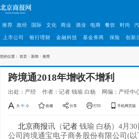
推荐
政经
国际
文化
商业
酒业
电商
餐饮
时尚
上市公司
银行理财
金融科技
基金券商
保险
创新
您的位置：
首页
>
新闻
>
推荐
跨境通2018年增收不增利
出处：产经
作者：记者 钱瑜 白杨
网编：产经中
大
中
小
收藏
分享
打印
手机网页版
北京商报
讯（
记者
钱瑜 白杨）4月3
公司跨境通宝电子商务股份有限公司(以下