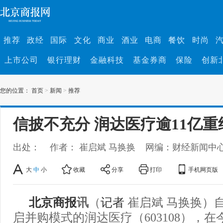
推荐
政经
国际
文化
商业
酒业
电商
餐饮
时尚
上市公司
银行理财
金融科技
基金券商
保险
创新
您的位置：
首页
>
新闻
>
推荐
信披不充分 润达医疗逾11亿重
出处：
作者： 崔启斌 马换换
网编：财经新闻中
大
中
小
收藏
分享
打印
手机网页版
北京商报
讯
（
记者
崔启斌 马换换）自
启并购模式的润达医疗（603108），在