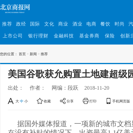
推荐
政经
国际
文化
商业
酒业
电商
餐饮
时尚
上市公司
银行理财
金融科技
基金券商
保险
创新
您的位置：
首页
>
新闻
>
推荐
美国谷歌获允购置土地建超级
出处：
作者：
网编：段跃
2018-11-20
大
中
小
收藏
分享
打印
手机网页版
据国外媒体报道，一项新的城市文档
在没有补贴的情况下，出资最高1.1亿