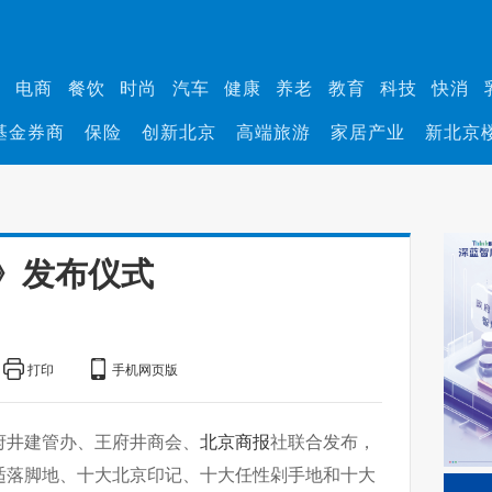
业
电商
餐饮
时尚
汽车
健康
养老
教育
科技
快消
基金券商
保险
创新北京
高端旅游
家居产业
新北京
》发布仪式
打印
手机网页版
府井建管办、王府井商会、
北京商报
社联合发布，
适落脚地、十大北京印记、十大任性剁手地和十大