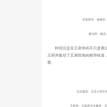
长安壹号、鼎泰丰
麦当劳、南京
时间沉淀在王府井的不只是商
王府井集结了五洲四海的精华味道
蕾。
北京饭店、北京人民艺
王府井、王府井天主教堂、