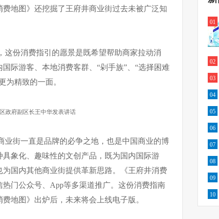
消费地图》还挖掘了王府井商业街过去未被广泛知
01
，这份消费指引的愿景是既希望帮助商家拉动消
02
国际游客、本地消费客群、“剁手族”、“选择困难
03
更为精致的一面。
04
05
区政府副区长王中华发表讲话
06
商业街一直是品牌的必争之地，也是中国商业的博
07
种具象化、趣味性的文创产品，既为国内国际游
08
也为国内其他商业街提供革新思路。《王府井消费
09
热门公众号、App等多渠道推广。这份消费指南
10
消费地图》出炉后，未来将会上线电子版。