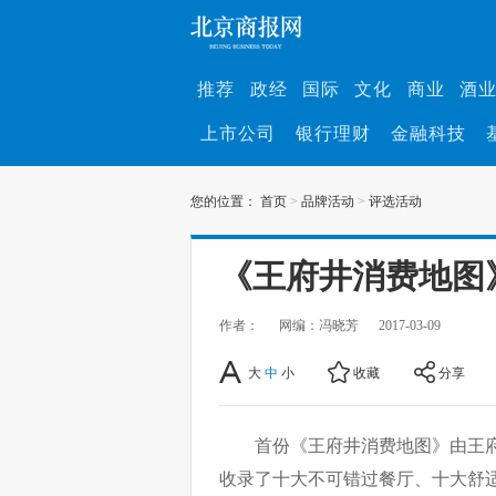
推荐
政经
国际
文化
商业
酒
上市公司
银行理财
金融科技
您的位置：
首页
>
品牌活动
>
评选活动
《王府井消费地图
作者：
网编：冯晓芳
2017-03-09
大
中
小
收藏
分享
首份《王府井消费地图》由王
收录了十大不可错过餐厅、十大舒