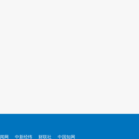
闻网
中新经纬
财联社
中国知网