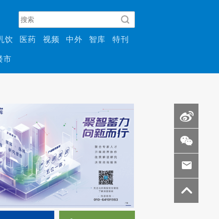
乳饮
医药
视频
中外
智库
特刊
楼市