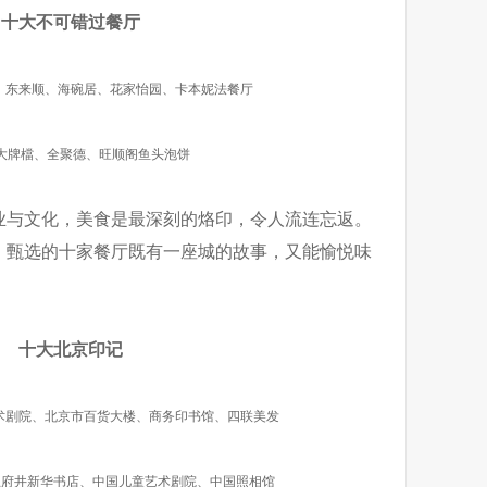
十大不可错过餐厅
、东来顺、海碗居、花家怡园、卡本妮法餐厅
大牌檔、全聚德、旺顺阁鱼头泡饼
业与文化，美食是最深刻的烙印，令人流连忘返。
，甄选的十家餐厅既有一座城的故事，又能愉悦味
十大北京印记
术剧院、北京市百货大楼、商务印书馆、四联美发
王府井新华书店、中国儿童艺术剧院、中国照相馆