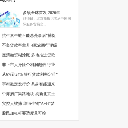
多项全球首发 2026年
8月6日，北京商报记者从中国国
际服务贸易交...
抗生素牛蛙不能总是事后“捕捉
不良贷款率攀升 4家农商行评级
厘清融资糊涂账 多地推进贷款
非上市人身险企利润翻倍 行业
从6%到24% 银行贷款利率定价“
宇树敲定发行价 具身智能迎来
中海摘广渠路地块 刷新北京土
实控人被捕 华恒生物“A+H”梦
股民加杠杆要适度且可控