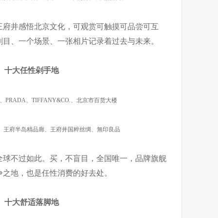
王府井感悟北京文化，可观赏可触摸可品尝可互
剧目、一个场景、一张相片记录着过去与未来。
十大任性剁手地
AN、PRADA、TIFFANY&CO.、北京市百货大楼
、王府半岛精品廊、王府井国粹丝绸、無印良品
全球不过如此。买，不盲目，全国唯一，品牌旗舰
争之地，也是任性消费的好去处。
十大舒适落脚地