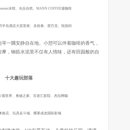
Ice Monster冰馆、光合自然、MANN COFFEE漫咖啡
府半岛酒店大堂茶座、吴裕泰、星巴克、悦指间
能寻一隅安静自在地。小憩可以伴着咖啡的香气，
按摩，钢筋水泥里不仅有人情味，还有田园般的自
十大趣玩部落
tore、V观世界、奥秘之家、百老汇影院、杰拉网咖
体验店、玩具反斗城、耀莱成龙国际影城