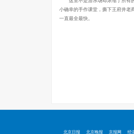
这里不是游乐场却浓缩了所有
小确幸的手作课堂，撕下王府井老
一直最全最快。
北京日报
北京晚报
京报网
经