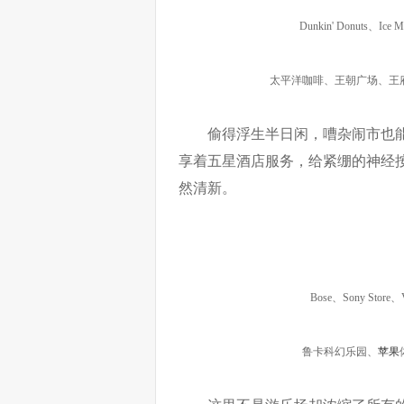
Dunkin' Donuts、
太平洋咖啡、王朝广场、王
偷得浮生半日闲，嘈杂闹市也
享着五星酒店服务，给紧绷的神经
然清新。
Bose、Sony S
鲁卡科幻乐园、
苹果