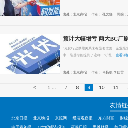
出处：北京商报
作者： 孔文燮
网编：
预计大幅增亏 两大BC厂
“光伏行业供需关系未有显著改善，企业经营
中，隆基绿能提到了这样一句话。
查看详
出处：北京商报
作者： 马换换 李佳雪
<
1 ...
7
8
9
10
11
友情链
北京日报
北京晚报
京报网
经济观察报
东方财富
财经
中国青年报
21世纪经济报道
证券日报
思维财经
每日经