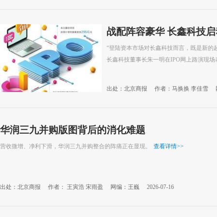
战配阵容豪华 长鑫科技启
“登陆资本市场对长鑫科技而言，既是新的起
长鑫科技董事长朱一明在IPO网上路演现场
出处：北京商报
作者：马换换 李佳雪
华润三九并购版图背后的消化难题
营收微增、净利下滑，华润三九并购整合的阵痛正在显现。
查看详情
>>
出处：北京商报
作者： 王寅浩 宋雨盈
网编：王巍
2026-07-16