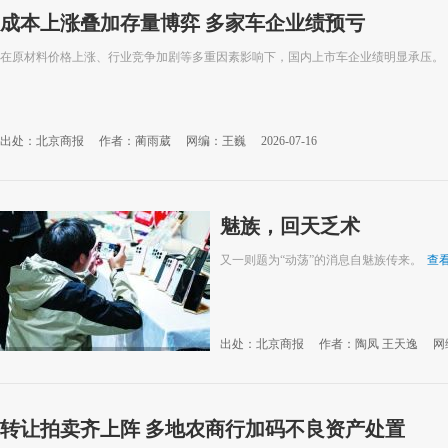
成本上涨叠加存量博弈 多家车企业绩预亏
在原材料价格上涨、行业竞争加剧等多重因素影响下，国内上市车企业绩明显承压。
出处：北京商报
作者：蔺雨葳
网编：王巍
2026-07-16
魅族，回天乏术
又一则题为“动荡”的消息自魅族传来。
查
出处：北京商报
作者：陶凤 王天逸
网
转让拍卖齐上阵 多地农商行加码不良资产处置