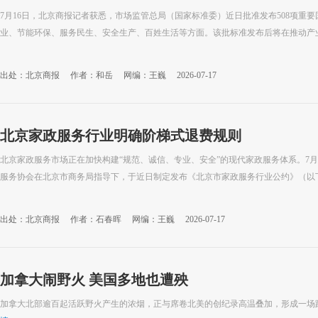
7月16日，北京商报记者获悉，市场监管总局（国家标准委）近日批准发布508项重
业、节能环保、服务民生、安全生产、百姓生活等方面。该批标准发布后将在推动产业高
出处：北京商报
作者：和岳
网编：王巍
2026-07-17
北京家政服务行业明确阶梯式退费规则
北京家政服务市场正在加快构建“规范、诚信、专业、安全”的现代家政服务体系。7月
服务协会在北京市商务局指导下，于近日制定发布《北京市家政服务行业公约》（以下简
出处：北京商报
作者：石春晖
网编：王巍
2026-07-17
加拿大闹野火 美国多地也遭殃
加拿大北部逾百起活跃野火产生的浓烟，正与席卷北美的创纪录高温叠加，形成一场