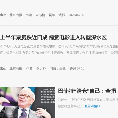
出处：北京商报
作者：宋亦桐
网编：武杉
2026-07-16
上半年票房跌近四成 儒意电影进入转型深水区
今年4月，万达电影正式更名为儒意电影，公司从“地产系院线”向“内容驱动型娱乐集团
间，儒意电影发布更名后的首份半年业绩预告。整体而言，公司业绩由盈转亏，经营
出处：北京商报
作者： 赵天舒
网编：王巍
2026-07-16
巴菲特“清仓”自己：全捐
2006年，“股神”沃伦·巴菲特宣布，要将
票捐给慈善事业。
查看详情
>>