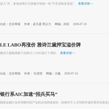
进入7月，多地农商行已密集打响新一轮“不良清收攻坚战”。
查看详情
>>
出处：北京商报
作者：孟凡霞 周义力
网编：武杉
2026-07-16
LE LABO再涨价 雅诗兰黛押宝溢价牌
雅诗兰黛集团旗下品牌LE LABO进行了调价。
查看详情
>>
出处：北京商报
作者： 孔瑶瑶
网编：王巍
2026-07-16
银行系AIC加速“招兵买马”
随着金融行业布局硬科技产业的步伐持续加快，机构对于人才结构升级的需求也愈发