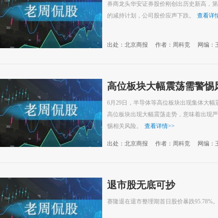
券商龙头华安证券股价刚创出历史新高，第二
的减持计划，公司股价应声下跌。
查看详
出处：北京商报
作者：周科竞
网编：
高位板块大幅震荡需警惕
6月29日，半导体等高位板块出现集体大幅
高位板块出现大幅震荡走势，意味着出现严
惕相关风险。
查看详情
>>
出处：北京商报
作者：周科竞
网编：
退市股无底可抄
赛隆退在退市整理期首日股价暴跌95.78%