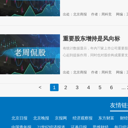
出处：北京商报
作者：周科竞
网编：
重要股东增持是风向标
有统计数据显示，年内77家上市公司重要股
心起到提振作用，同时也对股价构成重要支
出处：北京商报
作者：周科竞
网编：
<
1
2
3
4
5
6
...
友情链
北京日报
北京晚报
京报网
经济观察报
东方财富
财经
中国青年报
21世纪经济报道
证券日报
思维财经
每日经