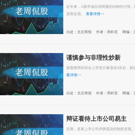
近年来，A股市场呈现明显的结构性行情，
逆势走强。
查看详情
>>
出处：北京商报
作者：周科竞
网编：
谨慎参与非理性炒新
新股维琪科技在上市首日暴涨近6倍后，股
看详情
>>
出处：北京商报
作者：周科竞
网编：
辩证看待上市公司易主
近期，多家上市公司停牌谋划控制权变更。