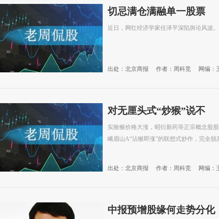
切忌满仓满融单一股票
近日，网红经济学家任泽平深陷舆论风波。
出处：北京商报
作者：周科竞
网编：
对无厘头式“炒猴”说不
实验猴价格大涨，昭衍新药等正宗概念股股
峨眉山A“沾猴即涨”的联想式炒作，完全
出处：北京商报
作者：周科竞
网编：
中报预增股缘何走势分化