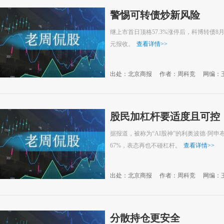
警惕可转债炒新风险
继上市首日顶格57.3%涨停后，科博转债8月3
元报收。
查看详情
>>
出处：北京商报
作者：周科竞
网编：
股民加杠杆要适度且可控
据报道，被称为“AI股神”的利奥波德·阿申
67%，表态再也不碰杠杆。
查看详情
>>
出处：北京商报
作者：周科竞
网编：
分散持仓更安全