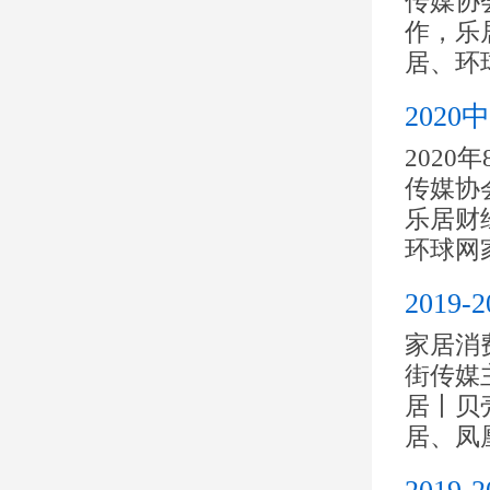
传媒协
作，乐
居、环球
202
202
传媒协
乐居财
环球网家
201
家居消
街传媒
居丨贝
居、凤凰