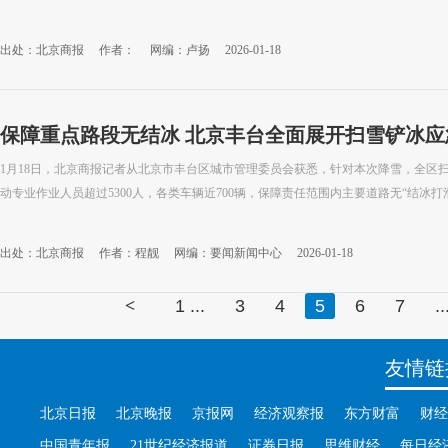
出处：北京商报
作者：
网编：卢扬
2026-01-18
保障重点路段无结冰 北京丰台全面展开扫雪铲冰应
1月18日，北京商报记者从北京市丰台区城市管理委员会获悉，针对本次降雪，全区
动专业作业人员超过5300人，各类车辆近700辆，保障责任范围内主要道路无“结冰打
出处：北京商报
作者：程靓
网编：要闻新闻中心
2026-01-18
<
1 ...
3
4
5
6
7
.
友情链
北京日报
北京晚报
京报网
经济观察报
东方财富
财经
中国青年报
21世纪经济报道
证券日报
思维财经
每日经