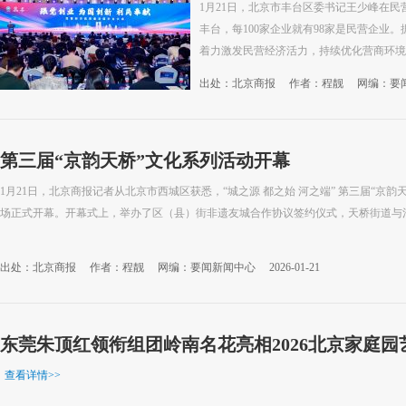
1月21日，北京市丰台区委书记王少峰在
丰台，每100家企业就有98家是民营企业
着力激发民营经济活力，持续优化营商环境。
出处：北京商报
作者：程靓
网编：要
第三届“京韵天桥”文化系列活动开幕
1月21日，北京商报记者从北京市西城区获悉，“城之源 都之始 河之端” 第三届“京
场正式开幕。开幕式上，举办了区（县）街非遗友城合作协议签约仪式，天桥街道与河北
出处：北京商报
作者：程靓
网编：要闻新闻中心
2026-01-21
东莞朱顶红领衔组团岭南名花亮相2026北京家庭园
查看详情
>>