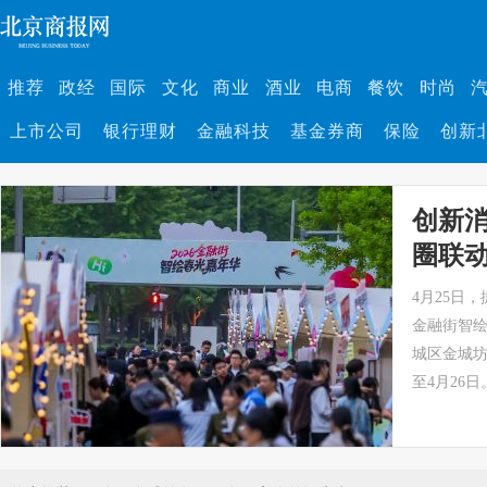
推荐
政经
国际
文化
商业
酒业
电商
餐饮
时尚
上市公司
银行理财
金融科技
基金券商
保险
创新
创新
圈联动
开启“
4月25日，
金融街智绘
城区金城
至4月26日