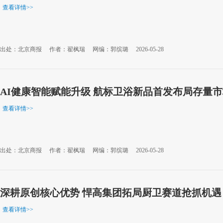
查看详情
>>
出处：北京商报
作者：翟枫瑞
网编：郭缤璐
2026-05-28
AI健康智能赋能升级 航标卫浴新品首发布局存量
查看详情
>>
出处：北京商报
作者：翟枫瑞
网编：郭缤璐
2026-05-28
深耕原创核心优势 悍高集团拓局厨卫赛道抢抓机遇
查看详情
>>