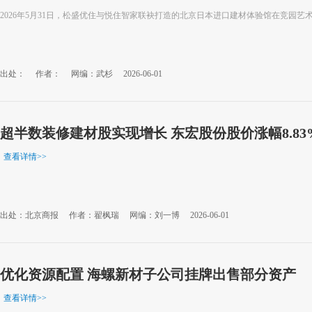
2026年5月31日，松盛优住与悦住智家联袂打造的北京日本进口建材体验馆在竞园艺
出处：
作者：
网编：武杉
2026-06-01
超半数装修建材股实现增长 东宏股份股价涨幅8.83
查看详情
>>
出处：北京商报
作者：翟枫瑞
网编：刘一博
2026-06-01
优化资源配置 海螺新材子公司挂牌出售部分资产
查看详情
>>