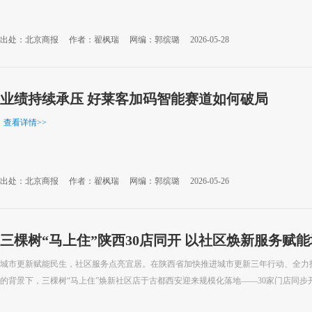
出处：北京商报
作者：翟枫瑞
网编：郭缤璐
2026-05-28
业绩持续承压 好莱客加码智能赛道如何破局
查看详情
>>
出处：北京商报
作者：翟枫瑞
网编：郭缤璐
2026-05-26
三棵树“马上住”陕西30店同开 以社区焕新服务赋能
设
城市更新赋能民生，社区服务点亮宜居。在陕西省加快推进城市更新三年行动、全力打
的背景下，三棵树“马上住”焕新社区店于古都西安迎来规模化落地——30家门店同步开业