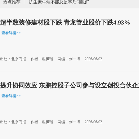
热点推荐
|
抗生素牛蛙不能总是事后“捕捉”
超半数装修建材股下跌 青龙管业股价下跌4.93%
查看详情
>>
出处：北京商报
作者：翟枫瑞
网编：刘一博
2026-06-02
提升协同效应 东鹏控股子公司参与设立创投合伙企
查看详情
>>
出处：北京商报
作者：翟枫瑞
网编：刘一博
2026-06-02