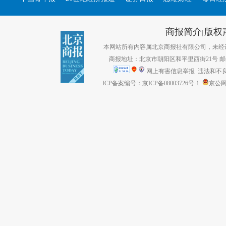
商报简介
版权
|
本网站所有内容属北京商报社有限公司，未经许可不得转
商报地址：北京市朝阳区和平里西街21号 邮编：1
网上有害信息举报
违法和不良信息
ICP备案编号：京ICP备08003726号-1
京公网安