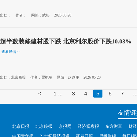
出处：
作者：
网编：武杉
2026-05-20
超半数装修建材股下跌 北京利尔股价下跌10.03%
查看详情
>>
出处：北京商报
作者：翟枫瑞
网编：赵述评
2026-05-20
<
1 ...
3
4
5
6
7
.
友情链
北京日报
北京晚报
京报网
经济观察报
东方财富
财经
中国青年报
21世纪经济报道
证券日报
思维财经
每日经