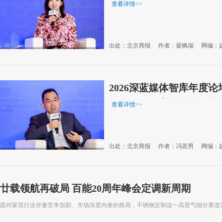
（北京）有限公司助理总
查看详情
>>
不能只靠周末经济 需产
出处：北京商报
作者：翟枫瑞
网编：
2026深蓝媒体智库年度
王文峰：体育赛事破局关
查看详情
>>
共享
出处：北京商报
作者：冯若男
网编：
廿载领航再破局 百能20周年峰会定调新周期
面对家居行业存量竞争加剧、市场深度内卷的格局，不锈钢定制这一高景气细分赛道