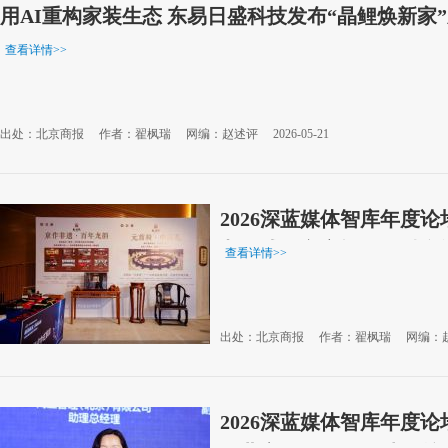
用AI重构家装生态 东易日盛科技发布“晶鲤焕新家
查看详情
>>
出处：北京商报
作者：翟枫瑞
网编：赵述评
2026-05-21
2026深蓝媒体智库年度
龙顺成借文商旅体展融合
查看详情
>>
出处：北京商报
作者：翟枫瑞
网编：
2026深蓝媒体智库年度