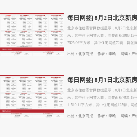
每日网签| 8月2日北京新
78套
北京市住建委官网数据显示，8月2日北京新房网
米，其中住宅网签36套，网签面积3983.1
7525.06平方米，其中住宅网签72套，网签面
出处：北京商报
作者：李晗
网编：产
每日网签| 8月1日北京新
签140套
北京市住建委官网数据显示，8月1日北京新房网
米，其中住宅网签66套，网签面积7931.1
11519.11平方米，其中住宅网签125套，网签面积
出处：北京商报
作者：李晗
网编：产