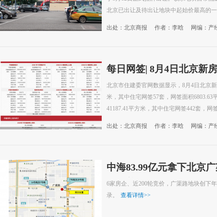
北京已出让及待出让地块中起始价最高的一宗
出处：北京商报
作者：李晗
网编：产
每日网签| 8月4日北京新
签496套
北京市住建委官网数据显示，8月4日北京新房网
米，其中住宅网签57套，网签面积6803.6
41187.41平方米，其中住宅网签442套，网签面积
出处：北京商报
作者：李晗
网编：产
中海83.99亿元拿下北
价、单价纪录
6家房企、近200轮竞价，广渠路地块创下
录。
查看详情
>>