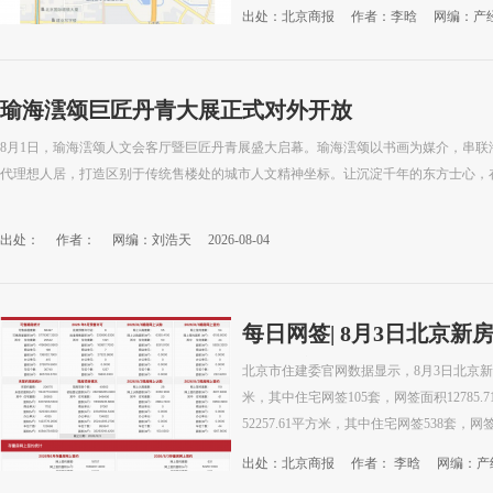
出处：北京商报
作者：李晗
网编：产
瑜海澐颂巨匠丹青大展正式对外开放
8月1日，瑜海澐颂人文会客厅暨巨匠丹青展盛大启幕。瑜海澐颂以书画为媒介，串联
代理想人居，打造区别于传统售楼处的城市人文精神坐标。让沉淀千年的东方士心，在此
出处：
作者：
网编：刘浩天
2026-08-04
每日网签| 8月3日北京新
签631套
北京市住建委官网数据显示，8月3日北京新房网
米，其中住宅网签105套，网签面积12785
52257.61平方米，其中住宅网签538套，网签面积
出处：北京商报
作者： 李晗
网编：产