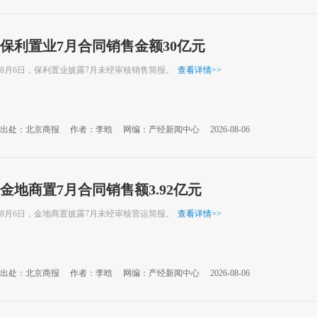
保利置业7月合同销售金额30亿元
8月6日，保利置业披露7月未经审核销售简报。
查看详情
>>
出处：北京商报
作者：李晗
网编：产经新闻中心
2026-08-06
金地商置7月合同销售额3.92亿元
8月6日，金地商置披露7月未经审核营运简报。
查看详情
>>
出处：北京商报
作者：李晗
网编：产经新闻中心
2026-08-06