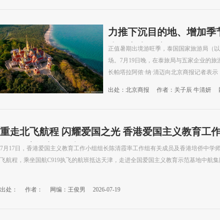
力推下沉目的地、增加季
步押宝中国市场
正值暑期出境游旺季，泰国国家旅游局（以
场。7月19日晚，在泰旅局与五家企业的
长帕塔拉阿侬·纳·清迈向北京商报记者表示，今
出处：北京商报
作者：关子辰 牛清妍
重走北飞航程 闪耀爱国之光 香港爱国主义教育工
团“两航起义”展馆开展研学
7月17日，香港爱国主义教育工作小组组长陈清霞率工作组有关成员及香港培侨中学师
飞航程，乘坐国航C919执飞的航班抵达天津，走进全国爱国主义教育示范基地中航集团“
出处：
作者：
网编：王俊男
2026-07-19