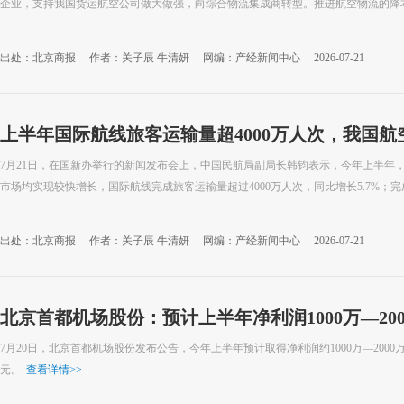
企业，支持我国货运航空公司做大做强，向综合物流集成商转型。推进航空物流的降本提
出处：北京商报
作者：关子辰 牛清妍
网编：产经新闻中心
2026-07-21
上半年国际航线旅客运输量超4000万人次，我国航空
条
7月21日，在国新办举行的新闻发布会上，中国民航局副局长韩钧表示，今年上半年
市场均实现较快增长，国际航线完成旅客运输量超过4000万人次，同比增长5.7%；完成货
出处：北京商报
作者：关子辰 牛清妍
网编：产经新闻中心
2026-07-21
北京首都机场股份：预计上半年净利润1000万—20
7月20日，北京首都机场股份发布公告，今年上半年预计取得净利润约1000万—2000万元
元。
查看详情
>>