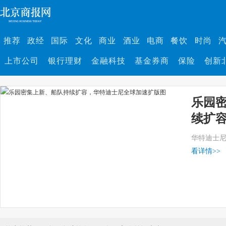
推荐
政经
国际
文化
商业
酒业
电商
餐饮
时尚
上市公司
银行理财
金融科技
基金券商
保险
创新
乐园
续扩
球加
华特迪士
看详情
>>