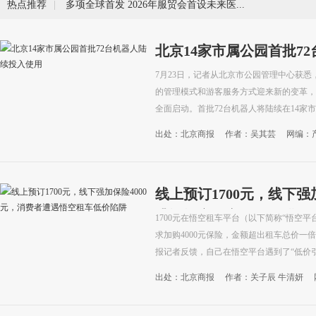
热点推荐
|
多项全球首发 2026年服贸会首设未来医疗展
北京14家市属公园首批7
7月23日，记者从北京市公园管理中心获
的管理模式和游客服务方式迎来新的变革，
全面启动。首批72台机器人将陆续在14家市
出处：北京商报
作者：吴其芸
网编：
线上预订1700元，线下强
遭遇悟空租车低价陷阱
1700元在悟空租车平台（以下简称“悟空平
求加购4000元保险，金额超出租车总价一
报记者反馈，自己在悟空平台遇到了“低价引
出处：北京商报
作者：关子辰 牛清妍