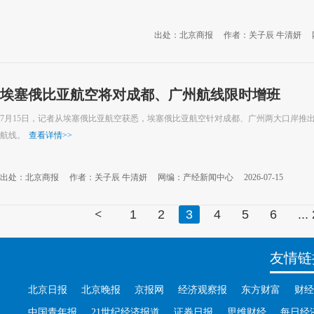
出处：北京商报
作者：关子辰 牛清妍
埃塞俄比亚航空将对成都、广州航线限时增班
7月15日，记者从埃塞俄比亚航空获悉，埃塞俄比亚航空针对成都、广州两大口岸推
航线。
查看详情
>>
出处：北京商报
作者：关子辰 牛清妍
网编：产经新闻中心
2026-07-15
<
1
2
3
4
5
6
...
友情链
北京日报
北京晚报
京报网
经济观察报
东方财富
财经
中国青年报
21世纪经济报道
证券日报
思维财经
每日经