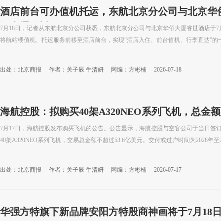
酒店前台可办值机托运，东航北京分公司与北京华
酒直通”计划
7月18日，记者从东航北京分公司获悉，东航北京分公司与北京华侨大厦睿世酒店于7月
将航站楼值机、托运服务前移至酒店前台，实现“酒店入住、前台值机、行李直达”的一站
出处：北京商报
作者：关子辰 牛清妍
网编：方彬楠
2026-07-18
海航控股：拟购买40架A320NEO系列飞机，总金额
7月17日，海航控股发布购买飞机的公告。公告显示，海航控股与空客公司于当日签
40架A320NEO系列飞机，交易总金额不超过53.6亿美元。交付或过户时间为2028年至2
出处：北京商报
作者：关子辰 牛清妍
网编：方彬楠
2026-07-17
华强方特旗下新品牌安阳方特殷商神画将于7月18