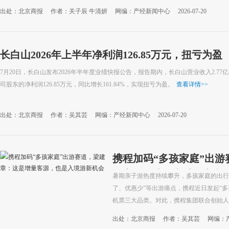
出处：北京商报
作者：关子辰 牛清妍
网编：产经新闻中心
2026-07-20
长白山2026年上半年净利润126.85万元，扭亏为盈
7月20日，长白山发布2026年半年度业绩快报公告，报告期内，长白山营业收入2.77亿
司股东的净利润126.85万元，同比增长161.84%，实现扭亏为盈。
查看详情
>>
出处：北京商报
作者：吴其芸
网编：产经新闻中心
2026-07-20
携程加码“多孩家庭”出
量客源，也是入境游新机
暑期亲子游热度持续攀升，多孩家庭的出行
了、优惠少”等出游痛点，携程近日发起“
机票三大品类。对此，携程集团联合创始人兼
出处：北京商报
作者：吴其芸
网编：