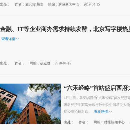
出处：
作者：孟凡霞 荣蕾
网编：财经新闻中心
2019-04-15
金融、IT等企业商办需求持续发酵，北京写字楼热
查看详情
>>
出处：
作者：
网编：胡立群
2019-04-15
“六禾经略”首站盛启西府大
尖财富秘籍
4月14日，备受瞩目的“六禾经略”首次经
著名经济学家马光远与数十位中国塔尖人物
层经济论坛对话。
查看详情
>>
出处：
作者：
网编：财经新闻中心