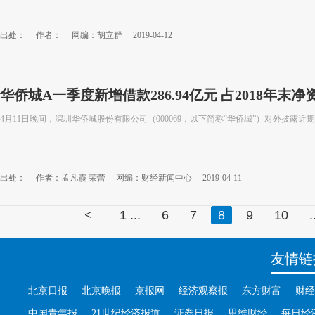
出处：
作者：
网编：胡立群
2019-04-12
华侨城A一季度新增借款286.94亿元 占2018年末净资
4月11日晚间，深圳华侨城股份有限公司（000069，以下简称“华侨城”）对外披露
出处：
作者：孟凡霞 荣蕾
网编：财经新闻中心
2019-04-11
<
1 ...
6
7
8
9
10
.
友情链
北京日报
北京晚报
京报网
经济观察报
东方财富
财经
中国青年报
21世纪经济报道
证券日报
思维财经
每日经