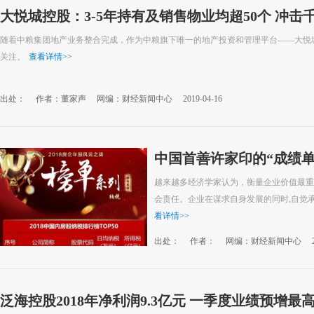
大悦城控股：3-5年持有及销售物业均超50个 冲击
随着中粮集团地产业务整合完成，作为中粮旗下唯一的地产投资和管理平台——大悦
关注。
查看详情
>>
出处：
作者：董家声
网编：财经新闻中心
2019-04-16
中国首善许家印的“成绩单”
亿夺双冠
越来越多经济学家认为，衡量企业价值最重
会责任。企业在谋求自身发展的同时,自觉
看详情
>>
出处：
作者：
网编：财经新闻中心
泛海控股2018年净利润9.3亿元 一季度业绩预增最