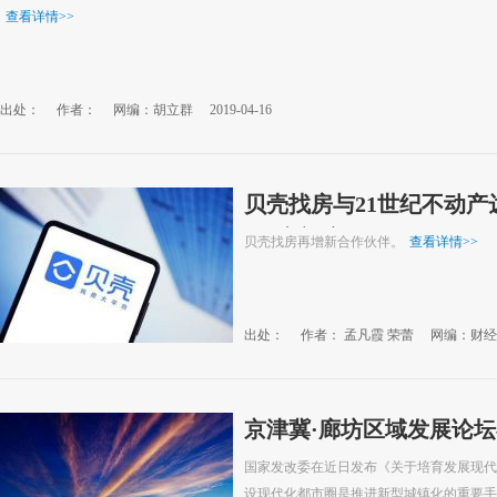
查看详情
>>
出处：
作者：
网编：胡立群
2019-04-16
贝壳找房与21世纪不动产
2万家门店
贝壳找房再增新合作伙伴。
查看详情
>>
出处：
作者： 孟凡霞 荣蕾
网编：财经
京津冀·廊坊区域发展论
国家发改委在近日发布《关于培育发展现代
设现代化都市圈是推进新型城镇化的重要手