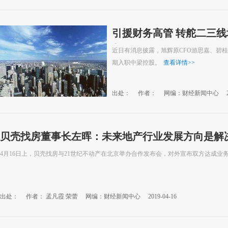
引援财务高管 转舵二三线
刺
近日有消息披露，旭辉原CFO游思嘉、碧
期入职中梁控股。
查看详情
>>
出处：
作者：
网编：财经新闻中心
贝壳找房董事长左晖：未来地产行业发展方向是解
4月16日上，贝壳找房与21世纪不动产在北京举办合作发布会，对外宣布双方达成业
出处：
作者： 孟凡霞 荣蕾
网编：财经新闻中心
2019-04-16