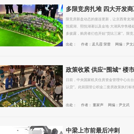
多限竞房扎堆 四大开发
限竞房新盘动态的接连更新，让京西青龙湖
悦观湖、熙悦湖著以及金地·大湖风华售楼
多披露，购房者们也开始“货比三家”。限竞房
出处：
作者：孟凡霞 荣蕾
网编：尹文
政策收紧 供应“围城” 楼
日前，中央国家机关住房资金管理中心出台
认贷”。此前国管公积金二套房政策执行标准
出处：
作者： 董家声
网编：尹文武
中梁上市前最后冲刺