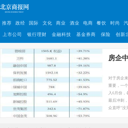
推荐
政经
国际
文化
商业
酒业
电商
餐饮
时尚
上市公司
银行理财
金融科技
基金券商
保险
创新
房企
对于房企
重要，一
入6月份，
最后冲刺
众直呼“没见