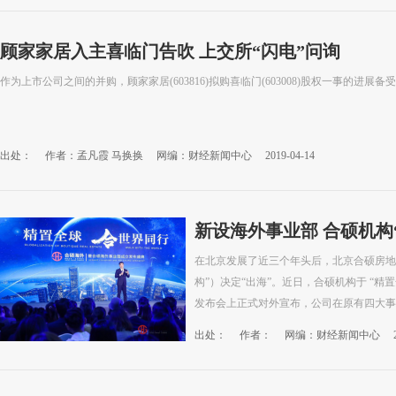
顾家家居入主喜临门告吹 上交所“闪电”问询
作为上市公司之间的并购，顾家家居(603816)拟购喜临门(603008)股权一事的进展
出处：
作者：孟凡霞 马换换
网编：财经新闻中心
2019-04-14
新设海外事业部 合硕机构
在北京发展了近三个年头后，北京合硕房地
构”）决定“出海”。近日，合硕机构于 “
发布会上正式对外宣布，公司在原有四大事业
出处：
作者：
网编：财经新闻中心