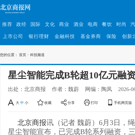
推荐
政经
国际
文化
商业
酒业
电商
餐饮
时尚
上市公司
银行理财
金融科技
基金券商
保险
创新
您的位置：
首页
>
科技频道
星尘智能完成B轮超10亿元融
出处：北京商报
作者：魏蔚
网编：陶凤
2026-0
大
中
小
收藏
分享
打印
手机网页版
北京商报
讯（记者 魏蔚）6月3日，
星尘智能宣布，已完成B轮系列融资，