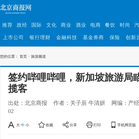
推荐
政经
国际
文化
商业
酒业
电商
餐饮
时尚
上市公司
银行理财
金融科技
基金券商
保险
创新
您的位置：
首页
>
旅游频道
签约哔哩哔哩，新加坡旅游局
揽客
出处：北京商报
作者：关子辰 牛清妍
网编：产
02
大
中
小
收藏
分享
打印
手机网页版