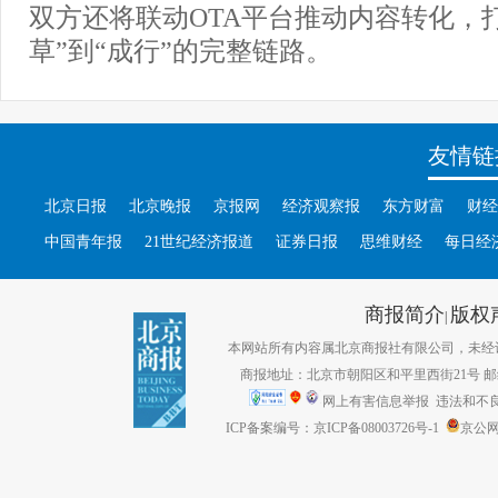
双方还将联动OTA平台推动内容转化，
草”到“成行”的完整链路。
友情链
北京日报
北京晚报
京报网
经济观察报
东方财富
财经
中国青年报
21世纪经济报道
证券日报
思维财经
每日经
商报简介
版权
|
本网站所有内容属北京商报社有限公司，未经许可不得转
商报地址：北京市朝阳区和平里西街21号 邮编：1
网上有害信息举报
违法和不良信息
ICP备案编号：京ICP备08003726号-1
京公网安