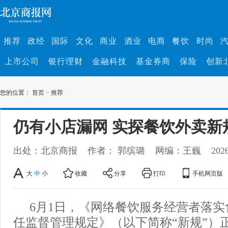
推荐
政经
国际
文化
商业
酒业
电商
餐饮
时尚
上市公司
银行理财
金融科技
基金券商
保险
创新
您的位置：
首页
>
推荐
仍有小店漏网 实探餐饮外卖新
出处：北京商报
作者： 郭缤璐
网编：王巍
202
大
中
小
收藏
分享
打印
手机网页版
6月1日，《网络餐饮服务经营者落
任监督管理规定》（以下简称“新规”）