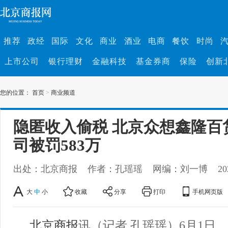
推荐
政经
国际
文化
商业
酒业
电商
餐饮
时尚
上市公司
银行理财
金融科技
基金券商
保险
创新
您的位置：
首页
>
商业频道
隐匿收入偷税 北京众想鑫隆百
司被罚583万
出处：北京商报
作者：孔瑶瑶
网编：刘一博
20
大
中
小
收藏
分享
打印
手机网页版
北京商报
讯（记者 孔瑶瑶）6月1日