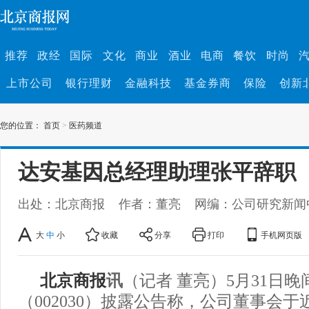
推荐
政经
国际
文化
商业
酒业
电商
餐饮
时尚
上市公司
银行理财
金融科技
基金券商
保险
创新
您的位置：
首页
>
医药频道
达安基因总经理助理张平辞职
出处：北京商报
作者：董亮
网编：公司研究新闻
大
中
小
收藏
分享
打印
手机网页版
北京商报
讯
（记者 董亮）5月31日
（002030）披露公告称，公司董事会