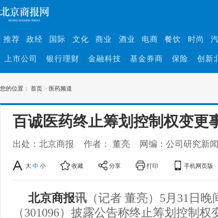
推荐
政经
国际
文化
商业
酒业
电商
餐饮
时尚
上市公司
银行理财
金融科技
基金券商
保险
创新
您的位置：
首页
>
医药频道
百诚医药终止筹划控制权变更
出处：北京商报
作者： 董亮
网编：公司研究新
大
中
小
收藏
分享
打印
手机网页版
北京商报
讯
（记者 董亮）5月31日
（301096）披露公告称终止筹划控制