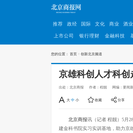
推荐
政经
国际
文化
商业
酒
上市公司
银行理财
金融科技
您的位置：
首页
>
创新北京频道
京雄科创人才科创
出处：北京商报
作者：程靓
网编：要闻
大
中
小
收藏
分享
北京商报
讯（记者 程靓）5月
建金科书院实习实训基地，助力京