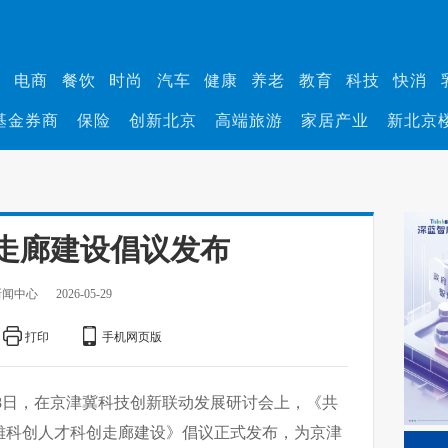
业
电商
餐饮
时尚
汽车
健康
养老
教育
科技
快消
基金券商
保险
创新北京
高端旅游
家居产业
新北京
走廊建设倡议发布
新闻中心
2026-05-29
打印
手机网页版
28日，在京津冀科技创新联动发展研讨会上，《共
雄科创人才科创走廊建设》倡议正式发布，为京津