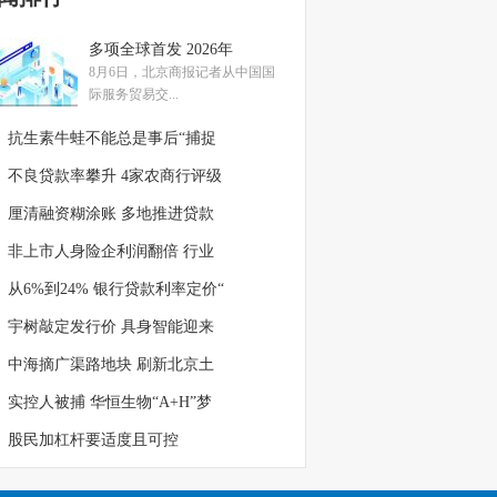
多项全球首发 2026年
8月6日，北京商报记者从中国国
际服务贸易交...
抗生素牛蛙不能总是事后“捕捉
不良贷款率攀升 4家农商行评级
厘清融资糊涂账 多地推进贷款
非上市人身险企利润翻倍 行业
从6%到24% 银行贷款利率定价“
宇树敲定发行价 具身智能迎来
中海摘广渠路地块 刷新北京土
实控人被捕 华恒生物“A+H”梦
股民加杠杆要适度且可控