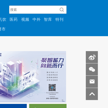
乳饮
医药
视频
中外
智库
特刊
楼市