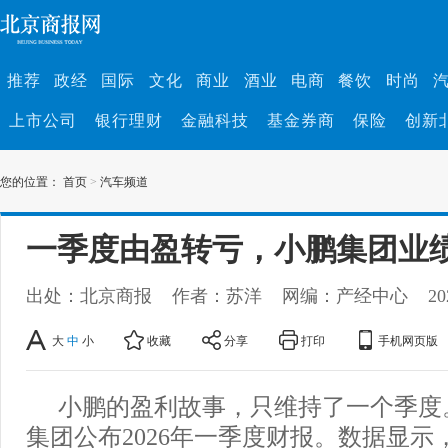
推荐
政经
国际
文化
商业
酒业
电商
餐饮
时尚
上市公司
银行理财
金融科技
基金券商
保险
创新
您的位置：
首页
>
汽车频道
一季度由盈转亏，小鹏集团业绩
出处：北京商报
作者：苏洋
网编：产经中心
20
大
中
小
收藏
分享
打印
手机网页版
小鹏的盈利故事，只维持了一个季度。
集团公布2026年一季度财报。数据显示