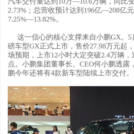
汽车交付量达到10万—10.6万辆，同比变动
2.73%；总营收预计达到196亿—208
7.25%—13.82%。
这一信心的核心支撑来自小鹏GX。5
磅车型GX正式上市，售价27.98万元
场预期，上市12小时大定突破2.4万辆
点。小鹏集团董事长、CEO何小鹏透露
鹏今年还将有4款新车型陆续上市交付。