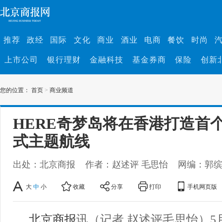
推荐
政经
国际
文化
商业
酒业
电商
餐饮
时尚
上市公司
银行理财
金融科技
基金券商
保险
创新
您的位置：
首页
>
商业频道
HERE奇梦岛将在香港打造首个
式主题航线
出处：北京商报
作者：赵述评 毛思怡
网编：郭
大
中
小
收藏
分享
打印
手机网页版
北京商报
讯（记者 赵述评毛思怡）5