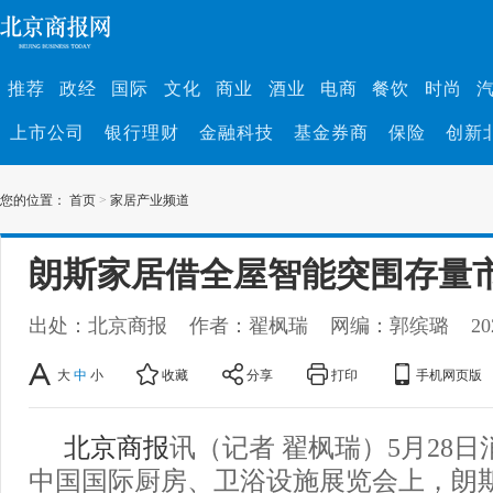
推荐
政经
国际
文化
商业
酒业
电商
餐饮
时尚
上市公司
银行理财
金融科技
基金券商
保险
创新
您的位置：
首页
>
家居产业频道
朗斯家居借全屋智能突围存量
出处：北京商报
作者：翟枫瑞
网编：郭缤璐
20
大
中
小
收藏
分享
打印
手机网页版
北京商报
讯（记者 翟枫瑞）5月28日
中国国际厨房、卫浴设施展览会上，朗