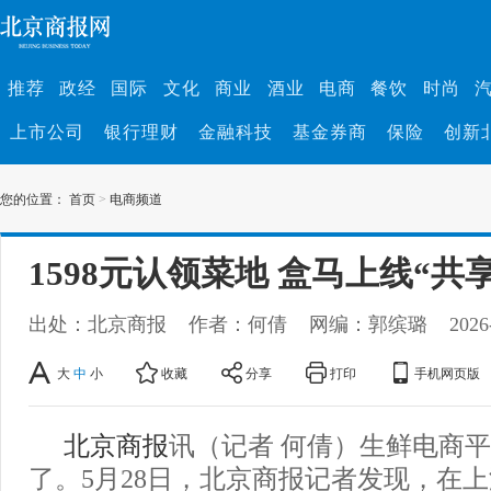
推荐
政经
国际
文化
商业
酒业
电商
餐饮
时尚
上市公司
银行理财
金融科技
基金券商
保险
创新
您的位置：
首页
>
电商频道
1598元认领菜地 盒马上线“共
出处：北京商报
作者：何倩
网编：郭缤璐
2026
大
中
小
收藏
分享
打印
手机网页版
北京商报
讯（记者 何倩）生鲜电商
了。5月28日，北京商报记者发现，在