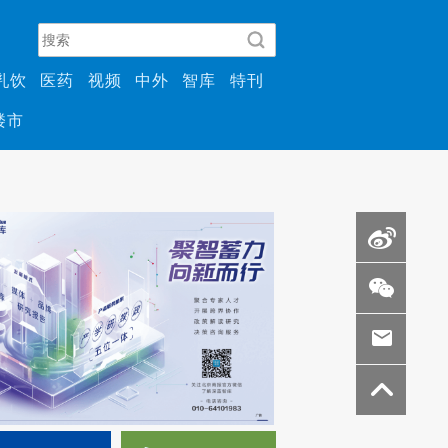
乳饮
医药
视频
中外
智库
特刊
楼市