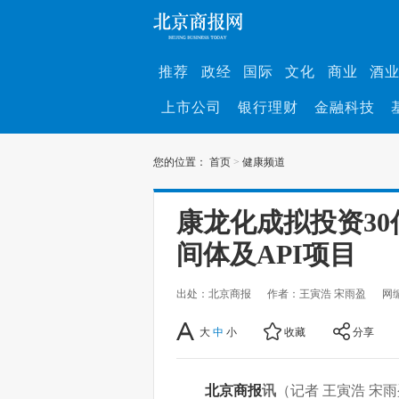
推荐
政经
国际
文化
商业
酒
上市公司
银行理财
金融科技
您的位置：
首页
>
健康频道
康龙化成拟投资30
间体及API项目
出处：北京商报
作者：王寅浩 宋雨盈
网
大
中
小
收藏
分享
北京商报
讯
（记者 王寅浩 宋