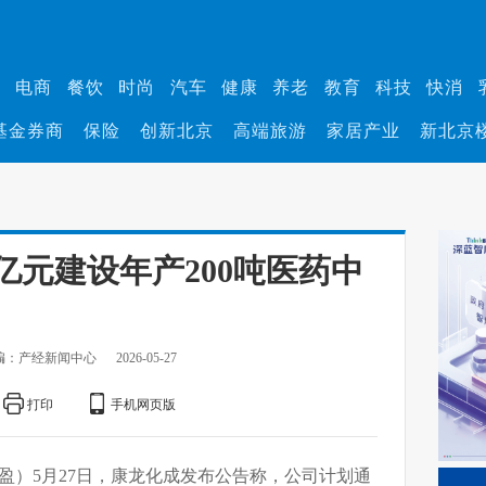
业
电商
餐饮
时尚
汽车
健康
养老
教育
科技
快消
基金券商
保险
创新北京
高端旅游
家居产业
新北京
亿元建设年产200吨医药中
编：产经新闻中心
2026-05-27
打印
手机网页版
雨盈）5月27日，康龙化成发布公告称，公司计划通