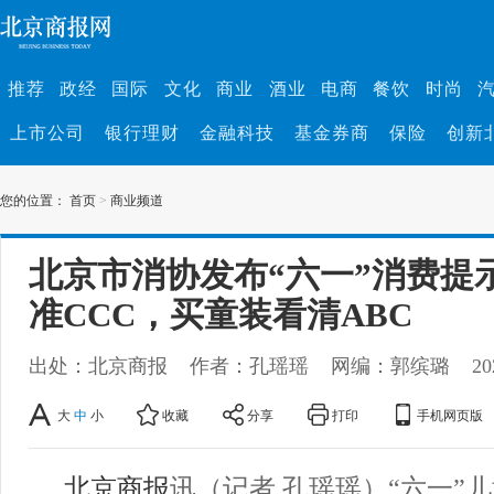
推荐
政经
国际
文化
商业
酒业
电商
餐饮
时尚
上市公司
银行理财
金融科技
基金券商
保险
创新
您的位置：
首页
>
商业频道
北京市消协发布“六一”消费提
准CCC，买童装看清ABC
出处：北京商报
作者：孔瑶瑶
网编：郭缤璐
20
大
中
小
收藏
分享
打印
手机网页版
北京商报
讯（记者 孔瑶瑶）“六一”