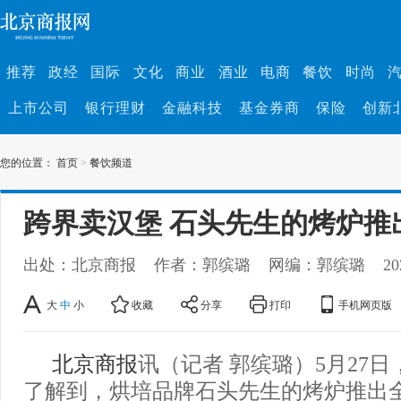
推荐
政经
国际
文化
商业
酒业
电商
餐饮
时尚
上市公司
银行理财
金融科技
基金券商
保险
创新
您的位置：
首页
>
餐饮频道
跨界卖汉堡 石头先生的烤炉推
出处：北京商报
作者：郭缤璐
网编：郭缤璐
20
大
中
小
收藏
分享
打印
手机网页版
北京商报
讯（记者 郭缤璐）5月27
了解到，烘培品牌石头先生的烤炉推出