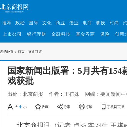
推荐
政经
国际
文化
商业
酒业
电商
餐饮
时尚
上市公司
银行理财
金融科技
基金券商
保险
创新
您的位置：
首页
>
文化频道
国家新闻出版署：5月共有15
戏获批
出处：北京商报
作者：王祺姝
网编：要闻新闻中
大
中
小
收藏
分享
打印
手机网页版
北京商报
讯（记者 卢扬 实习生 王祺