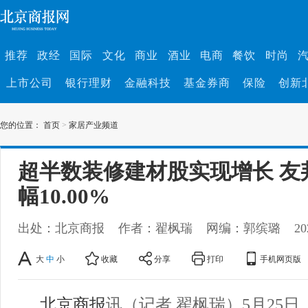
推荐
政经
国际
文化
商业
酒业
电商
餐饮
时尚
上市公司
银行理财
金融科技
基金券商
保险
创新
您的位置：
首页
>
家居产业频道
超半数装修建材股实现增长 友
幅10.00%
出处：北京商报
作者：翟枫瑞
网编：郭缤璐
20
大
中
小
收藏
分享
打印
手机网页版
北京商报
讯（记者 翟枫瑞）5月25