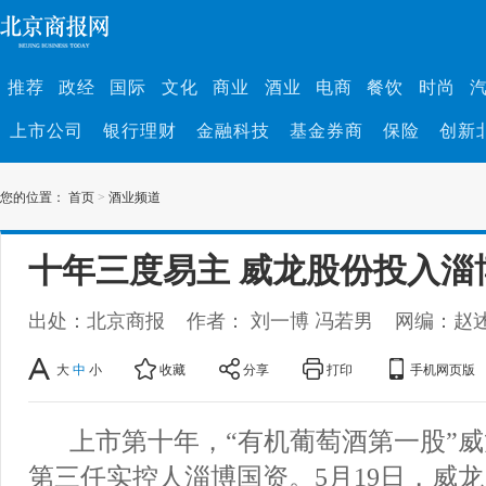
推荐
政经
国际
文化
商业
酒业
电商
餐饮
时尚
上市公司
银行理财
金融科技
基金券商
保险
创新
您的位置：
首页
>
酒业频道
十年三度易主 威龙股份投入淄
出处：北京商报
作者： 刘一博 冯若男
网编：赵
大
中
小
收藏
分享
打印
手机网页版
上市第十年，“有机葡萄酒第一股”
第三任实控人淄博国资。5月19日，威龙