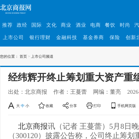
推荐
政经
国际
文化
商业
酒业
电商
餐饮
时尚
上市公司
银行理财
金融科技
基金券商
保险
创新
您的位置：
首页
>
上市公司频道
经纬辉开终止筹划重大资产重
出处：北京商报
作者：王蔓蕾
网编：董亮
2026
大
中
小
收藏
分享
打印
手机网页版
北京商报
讯（记者 王蔓蕾）5月8日
（300120）披露公告称，公司终止筹