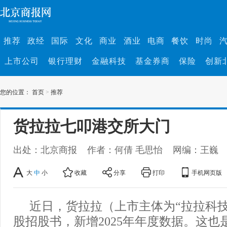
推荐
政经
国际
文化
商业
酒业
电商
餐饮
时尚
上市公司
银行理财
金融科技
基金券商
保险
创新
您的位置：
首页
>
推荐
货拉拉七叩港交所大门
出处：北京商报
作者：何倩 毛思怡
网编：王巍
大
中
小
收藏
分享
打印
手机网页版
近日，货拉拉（上市主体为“拉拉科技
股招股书，新增2025年年度数据。这也