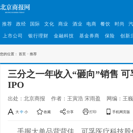
推荐
政经
国际
文化
商业
酒业
电商
餐饮
时尚
上市公司
银行理财
金融科技
基金券商
保险
创新
您的位置：
首页
>
推荐
三分之一年收入“砸向”销售 
IPO
出处：北京商报
作者：王寅浩 宋雨盈
网编：王
大
中
小
收藏
分享
打印
手机网页版
手握大单品背背佳，可孚医疗科技股