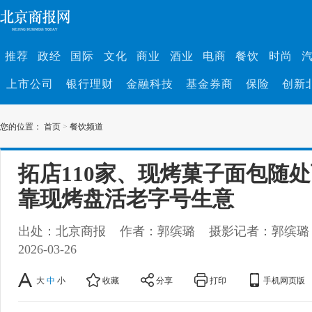
推荐
政经
国际
文化
商业
酒业
电商
餐饮
时尚
上市公司
银行理财
金融科技
基金券商
保险
创新
您的位置：
首页
>
餐饮频道
拓店110家、现烤菓子面包随处
靠现烤盘活老字号生意
出处：北京商报
作者：郭缤璐
摄影记者：郭缤璐
2026-03-26
大
中
小
收藏
分享
打印
手机网页版