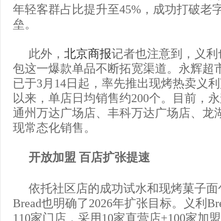
年轻客群占比提升至45%，成功打破老
垒。
此外，
北京商报
记者也注意到，义利
包这一爆款单品不断拓宽渠道。永辉超
已于3月14日起，率先推出现烤热卖义
以来，单店日均销售约200个。目前，
通州万达广场店、丰科万达广场店、龙
现常态化销售。
开放加盟 百店扩张提速
依托社区店的成功试水和现烤菓子面
Bread也明确了2026年扩张目标。义利B
110家门店，采用10家直营店+100家