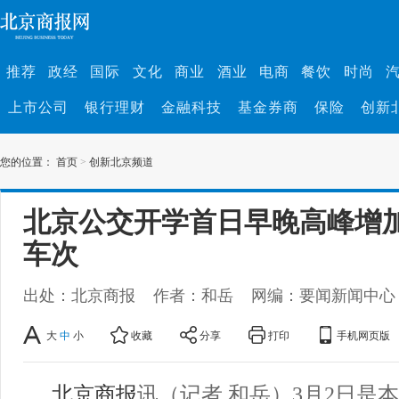
推荐
政经
国际
文化
商业
酒业
电商
餐饮
时尚
上市公司
银行理财
金融科技
基金券商
保险
创新
您的位置：
首页
>
创新北京频道
北京公交开学首日早晚高峰增加
车次
出处：北京商报
作者：和岳
网编：要闻新闻中心
大
中
小
收藏
分享
打印
手机网页版
北京商报
讯（记者 和岳）3月2日是