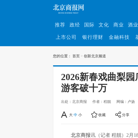
推荐
政经
国际
文化
商业
酒
上市公司
银行理财
金融科技
您的位置：
首页
>
创新北京频道
2026新春戏曲梨
游客破十万
出处：北京商报
作者：程靓
网编：卢扬
大
中
小
收藏
分享
北京商报
讯（记者 程靓）2月