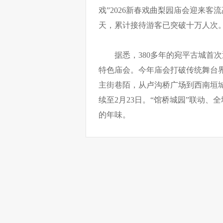
戏”2026新春戏曲梨园庙会迎来客
天，累计接待游客已突破十万人次
据悉，380多年的宛平古城首
特色庙会。今年庙会打破传统舞台界
主街巷陌，从卢沟桥广场到西南垣城
续至2月23日。“馆桥城园”联动
的年味。