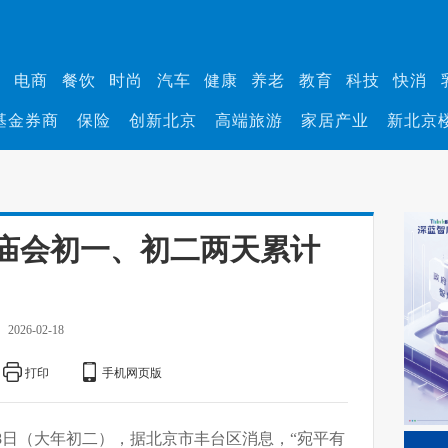
业
电商
餐饮
时尚
汽车
健康
养老
教育
科技
快消
基金券商
保险
创新北京
高端旅游
家居产业
新北京
园庙会初一、初二两天累计
2026-02-18
打印
手机网页版
18日（大年初二），据北京市丰台区消息，“宛平有