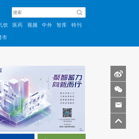
乳饮
医药
视频
中外
智库
特刊
楼市