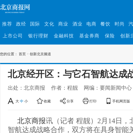
推荐
政经
国际
文化
商业
酒业
电商
餐饮
时尚
上市公司
银行理财
金融科技
基金券商
保险
创新
您的位置：
首页
>
创新北京频道
北京经开区：与它石智航达成
出处：北京商报
作者：程靓
网编：要闻新闻中心
大
中
小
收藏
分享
打印
手机网页版
北京商报
讯（记者 程靓）2月14日
智航达成战略合作，双方将在具身智能