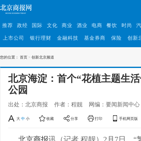
推荐
政经
国际
文化
商业
酒业
电商
餐饮
时尚
上市公司
银行理财
金融科技
基金券商
保险
创新
您的位置：
首页
>
创新北京频道
北京海淀：首个“花植主题生活
公园
出处：北京商报
作者：程靓
网编：要闻新闻中心
大
中
小
收藏
分享
打印
手机网页版
北京商报
讯（记者 程靓）2月7日，“