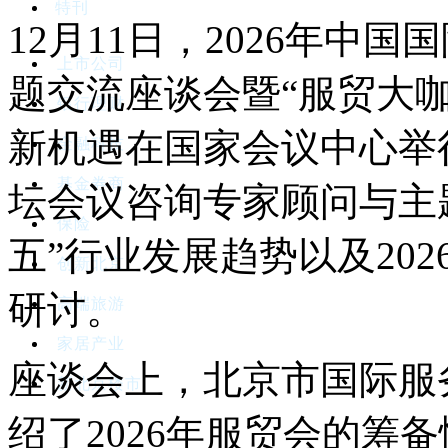
特刊
12月11日，2026年中
上市公司
题交流座谈会暨“服贸大咖
银行理财
新机遇在国家会议中心举行
金融科技
基金券商
坛会议咨询专家顾问与主
保险
五”行业发展趋势以及20
创新北京
研讨。
高端旅游
家居产业
座谈会上，北京市国际服
新北京楼市
绍了2026年服贸会的筹