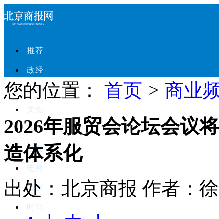
推荐
政经
您的位置：
首页
>
商业
国际
文化
2026年服贸会论坛会
商业
造体系化
酒业
电商
出处：北京商报
作者：徐
餐饮
时尚