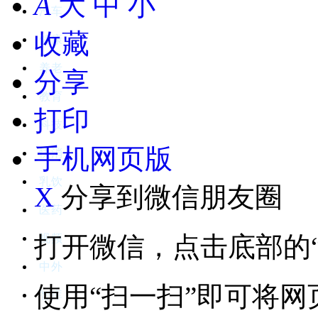
A
大
中
小
汽车
收藏
健康
养老
分享
教育
打印
科技
手机网页版
快消
乳饮
X
分享到微信朋友圈
医药
打开微信，点击底部的“
视频
中外
使用“扫一扫”即可将
智库