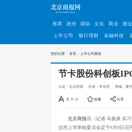
推荐
政经
国际
文化
商业
酒
上市公司
银行理财
金融科技
您的位置：
首页
>
上市公司频道
节卡股份科创板IP
出处：北京商报
作者：李佳雪
网编：董
大
中
小
收藏
分享
北京商报
讯（记者 马换换 实
交所上市审核委员会定于8月8日召开