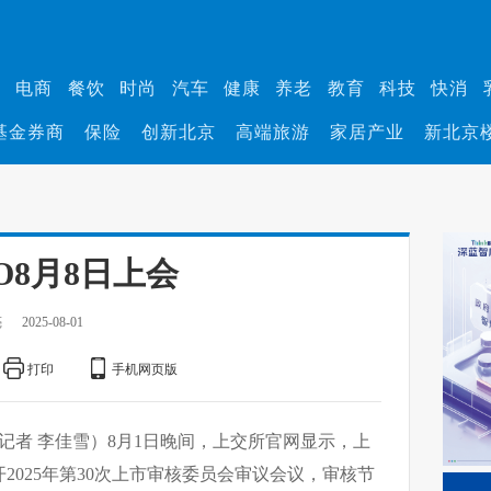
业
电商
餐饮
时尚
汽车
健康
养老
教育
科技
快消
基金券商
保险
创新北京
高端旅游
家居产业
新北京
O8月8日上会
亮
2025-08-01
打印
手机网页版
习记者 李佳雪）8月1日晚间，上交所官网显示，上
2025年第30次上市审核委员会审议会议，审核节