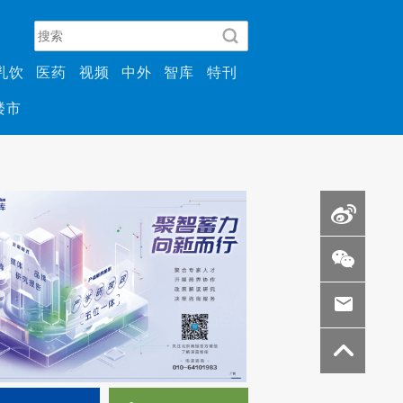
乳饮
医药
视频
中外
智库
特刊
楼市