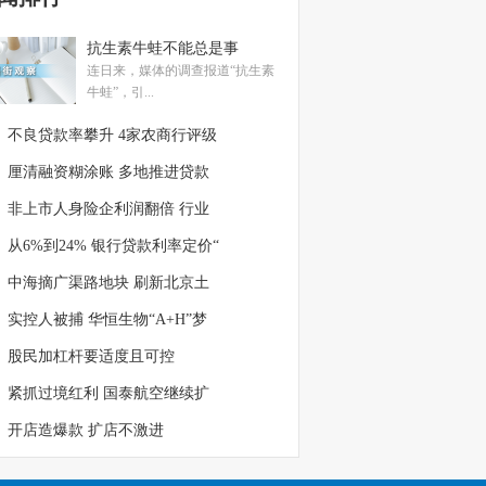
抗生素牛蛙不能总是事
连日来，媒体的调查报道“抗生素
牛蛙”，引...
不良贷款率攀升 4家农商行评级
厘清融资糊涂账 多地推进贷款
非上市人身险企利润翻倍 行业
从6%到24% 银行贷款利率定价“
中海摘广渠路地块 刷新北京土
实控人被捕 华恒生物“A+H”梦
股民加杠杆要适度且可控
紧抓过境红利 国泰航空继续扩
开店造爆款 扩店不激进