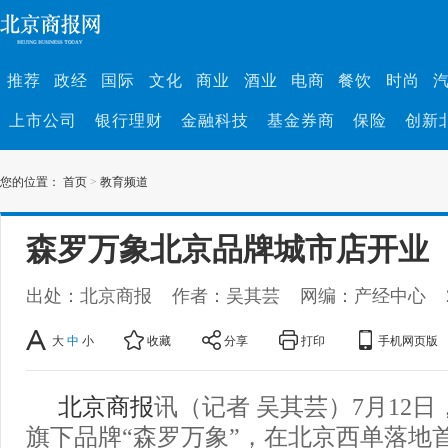
推荐
政经
国际
文化
商业
酒业
电商
餐饮
时尚
上市公司
银行理财
金融科技
基金券商
保险
创新
您的位置：
首页
>
教育频道
森罗万象北京品牌城市店开业
出处：北京商报
作者：吴其芸
网编：产经中心
大
中
小
收藏
分享
打印
手机网页版
北京商报
讯（记者 吴其芸）7月12
旗下品牌“森罗万象”，在北京西单落地