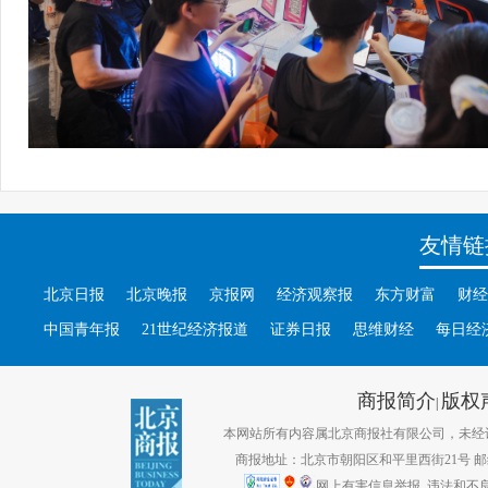
友情链
北京日报
北京晚报
京报网
经济观察报
东方财富
财经
中国青年报
21世纪经济报道
证券日报
思维财经
每日经
商报简介
版权
|
本网站所有内容属北京商报社有限公司，未经许可不得转
商报地址：北京市朝阳区和平里西街21号 邮编：1
网上有害信息举报
违法和不良信息