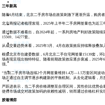
特刊
三年新高
随着6月结束，北京二手房市场在政策刺激下逐渐升温，购房者信心
上市公司
北京商报记者梳理发现，2025年上半年二手房网签量也为近三年同期最
银行理财
通过数据不难看出，自2024年起，一系列房地产利好政策陆续落地北
金融科技
15569、14277套。
基金券商
从成交量趋势来看，2025年3月、4月在政策效应持续释放
保险
根据北京市住建委数据，6月北京二手住宅网签量15139套，环
场表现呈现出独特特征。随着前期政策效应逐步衰减，2025
创新北京
强。
高端旅游
“当前二手房市场连续2个月网签量维持1.4万—1.5万套区
场正通过自主调节逐步构建新的平衡机制。从去化逻辑看，月
家居产业
严跃进表示，当二手房价格调整至合理区间，其性价比优势会
新北京楼市
使得市场成交对政策加码的依赖性减弱，转而通过价格杠杆实
胶着博弈