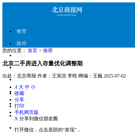
推荐
政经
您的位置：
首页
>
推荐
国际
北京二手房进入存量优化调整期
文化
出处：北京商报
作者：王寅浩 李晗
网编：王巍
2025-07-02
商业
A
大
中
小
酒业
收藏
分享
电商
打印
手机网页版
餐饮
X
分享到微信朋友圈
时尚
打开微信，点击底部的“发现”，