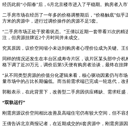
经历此前“小阳春”后，6月北京楼市进入了平稳期。购房者入
二手房市场在经历了一年多的价格调整期后，“价格触底”似乎
方米的房源中，进行过调价操作的房源不足5套。
“二手房市场正处于胶着状态。”王倩以近期一套带看35次的
注，但房源挂牌近2个月时间并未成交。
究其原因，议价空间缩小未达到购房者心理价位成为关键。王
同样的情况还发生在丰台区成寿寺片区，该片区某头部中介机
格下调了近20万元，调价后第5天便有购房者洽谈，最终在挂
“从不同类型房源的价值分化逻辑来看，核心驱动因素仍与市场
量市场中的占比长期偏低。而当前需求端已完成一轮迭代，改
郭毅表示，在此背景下，改善型二手房因供应稀缺、需求旺盛
“双轨运行”
刚需房源议价空间相比改善及高端住宅仍有较大空间，但不容
王倩告诉北京商报记者，在近期成交的6套房源中，刚需房源