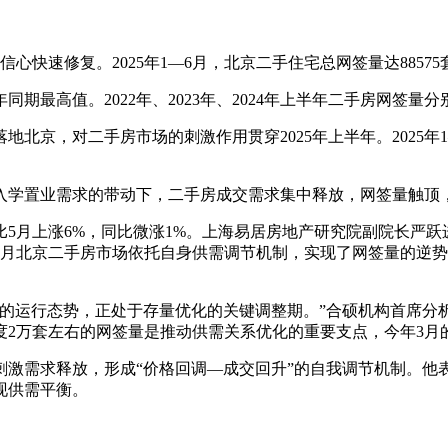
快速修复。2025年1—6月，北京二手住宅总网签量达88575
高值。2022年、2023年、2024年上半年二手房网签量分别为697
京，对二手房市场的刺激作用贯穿2025年上半年。2025年1—5月
叠加入学置业需求的带动下，二手房成交需求集中释放，网签量触
比5月上涨6%，同比微涨1%。上海易居房地产研究院副院长严跃进分
年6月北京二手房市场依托自身供需调节机制，实现了网签量的逆
间波动的运行态势，正处于存量优化的关键调整期。”合硕机构首席
度2万套左右的网签量是推动供需关系优化的重要支点，今年3月
刺激需求释放，形成“价格回调—成交回升”的自我调节机制。他
现供需平衡。