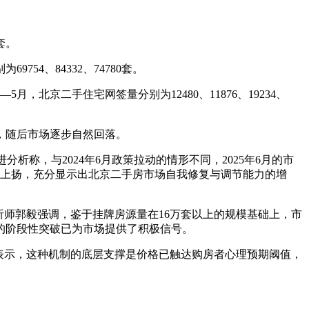
套。
54、84332、74780套。
，北京二手住宅网签量分别为12480、11876、19234、
顶，随后市场逐步自然回落。
析称，与2024年6月政策拉动的情形不同，2025年6月的市
势上扬，充分显示出北京二手房市场自我修复与调节能力的增
分析师郭毅强调，鉴于挂牌房源量在16万套以上的规模基础上，市
的阶段性突破已为市场提供了积极信号。
表示，这种机制的底层支撑是价格已触达购房者心理预期阈值，