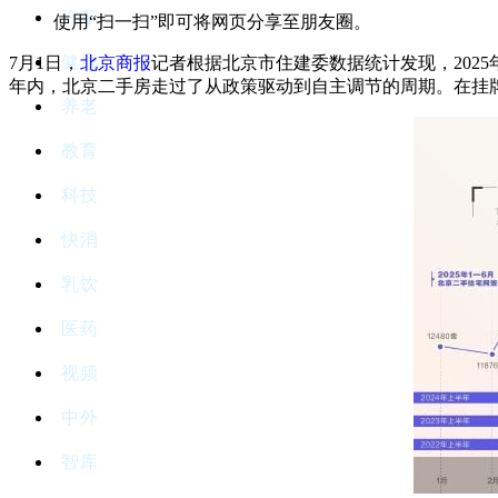
汽车
使用“扫一扫”即可将网页分享至朋友圈。
健康
7月1日，
北京商报
记者根据北京市住建委数据统计发现，2025
年内，北京二手房走过了从政策驱动到自主调节的周期。在挂
养老
教育
科技
快消
乳饮
医药
视频
中外
智库