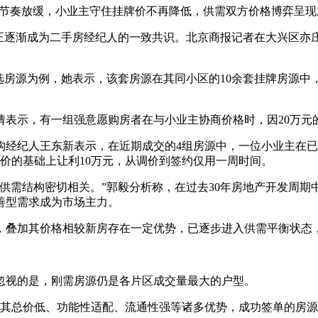
市节奏放缓，小业主守住挂牌价不再降低，供需双方价格博弈呈
正逐渐成为二手房经纪人的一致共识。北京商报记者在大兴区亦庄
精选房源为例，她表示，该套房源在其同小区的10余套挂牌房源
倩表示，有一组强意愿购房者在与小业主协商价格时，因20万元
构经纪人王东新表示，在近期成交的4组房源中，一位小业主在
牌价的基础上让利10万元，从调价到签约仅用一周时间。
供需结构密切相关。”郭毅分析称，在过去30年房地产开发周
善型需求成为市场主力。
，叠加其价格相较新房存在一定优势，已逐步进入供需平衡状态
忽视的是，刚需房源仍是各片区成交量最大的户型。
因其总价低、功能性适配、流通性强等诸多优势，成功签单的房源