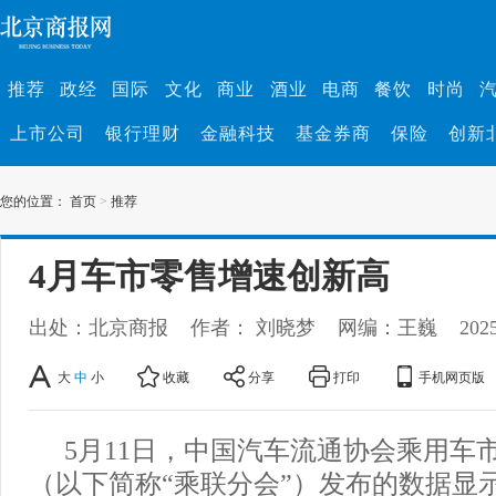
推荐
政经
国际
文化
商业
酒业
电商
餐饮
时尚
上市公司
银行理财
金融科技
基金券商
保险
创新
您的位置：
首页
>
推荐
4月车市零售增速创新高
出处：北京商报
作者： 刘晓梦
网编：王巍
202
大
中
小
收藏
分享
打印
手机网页版
5月11日，中国汽车流通协会乘用车
（以下简称“乘联分会”）发布的数据显