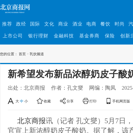
推荐
政经
国际
文化
商业
酒业
电商
餐饮
时尚
上市公司
银行理财
金融科技
基金券商
保险
创新
您的位置：
首页
>
乳饮频道
新希望发布新品浓醇奶皮子酸
出处：北京商报
作者：孔文燮
网编：陶凤
2025
大
中
小
收藏
分享
打印
手机网页版
北京商报
讯（记者 孔文燮）5月7日
官宣上新浓醇奶皮子酸奶。据了解，该