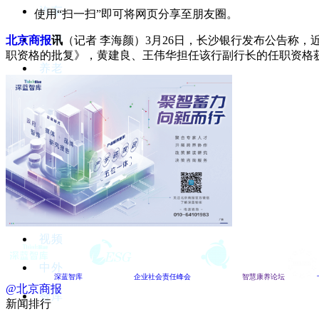
汽车
使用“扫一扫”即可将网页分享至朋友圈。
健康
北京商报
讯
（记者 李海颜）3月26日，长沙银行发布公告称
职资格的批复》，黄建良、王伟华担任该行副行长的任职资格
养老
教育
科技
快消
乳饮
医药
视频
中外
深蓝智库
企业社会责任峰会
智慧康养论坛
@北京商报
智库
新闻排行