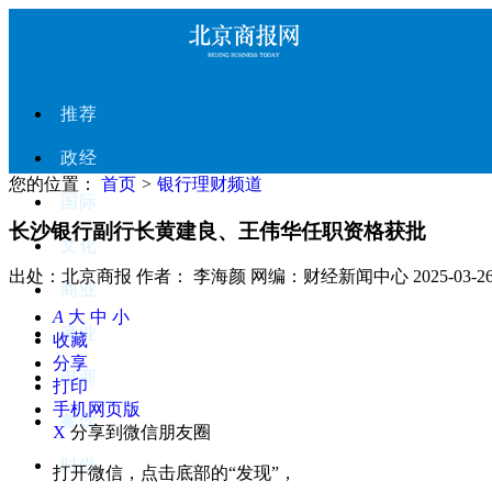
推荐
政经
您的位置：
首页
>
银行理财频道
国际
长沙银行副行长黄建良、王伟华任职资格获批
文化
出处：北京商报
作者： 李海颜
网编：财经新闻中心
2025-03-2
商业
A
大
中
小
酒业
收藏
分享
电商
打印
手机网页版
餐饮
X
分享到微信朋友圈
时尚
打开微信，点击底部的“发现”，