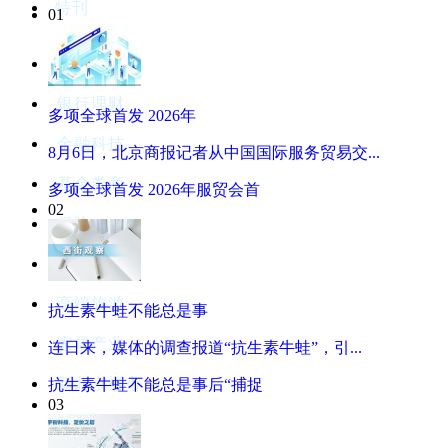
特刊
01
上市公司
银行理财
多项全球首发 2026年
金融科技
8月6日，北京商报记者从中国国际服务贸易交...
基金券商
多项全球首发 2026年服贸会首
02
保险
创新北京
高端旅游
抗生素牛蛙不能总是事
家居产业
连日来，媒体的调查报道“抗生素牛蛙”，引...
新北京楼市
抗生素牛蛙不能总是事后“捕捉
03